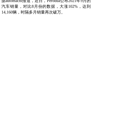
据automachi报道，近日，Perodua公布2021年9月的
汽车销量，对比8月份的数据，大涨102%，达到
14,160辆，时隔多月销量再次破万。
免责声明：版权归原作者所有，如有侵权请联系删
除；文章内容属作者个人观点，不代表本公司观点
和立场。转载请注明来源；文章内容如有偏颇，敬
请各位指正。
上海沐睿环境有限公司是国内专业从事汽车法规合
规的第三方咨询公司，多年来，为上汽，长城，宇
通，大通，爱驰，蔚来等OEM提供汽车环保法规
合规服务，团队跟踪与研究全球的环保合规，期待
为更多的企业提供服务。www.automds.cn
详情咨询info@murqa.com
上一篇：
全新宝马2系旅行车将......
下一篇：
瑞萨电子计划将车载M......
绿色合规，创造价值，提高生态系统的可持续性
Copyright © 2009-2021,www.automds.cn,版权所有 ©
一站式汽车法规资讯平台 沪ICP备19011828号-2 未经许
可 严禁复制