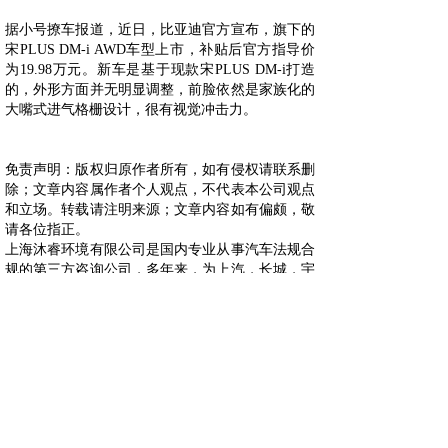
据小号撩车报道，近日，比亚迪官方宣布，旗下的
宋PLUS DM-i AWD车型上市，补贴后官方指导价
为19.98万元。新车是基于现款宋PLUS DM-i打造
的，外形方面并无明显调整，前脸依然是家族化的
大嘴式进气格栅设计，很有视觉冲击力。
免责声明：版权归原作者所有，如有侵权请联系删
除；文章内容属作者个人观点，不代表本公司观点
和立场。转载请注明来源；文章内容如有偏颇，敬
请各位指正。
上海沐睿环境有限公司是国内专业从事汽车法规合
规的第三方咨询公司，多年来，为上汽，长城，宇
通，大通，爱驰，蔚来等OEM提供汽车环保法规
合规服务，团队跟踪与研究全球的环保合规，期待
为更多的企业提供服务。www.automds.cn
详情咨询info@murqa.com
上一篇：
广汽传祺M8四座版开......
下一篇：
远景与中国一汽签署战......