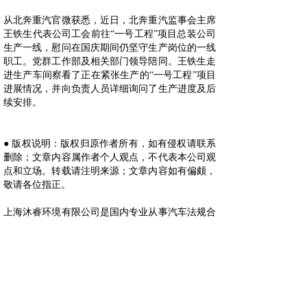
从北奔重汽官微获悉，近日，北奔重汽监事会主席
王铁生代表公司工会前往“一号工程”项目总装公司
生产一线，慰问在国庆期间仍坚守生产岗位的一线
职工。党群工作部及相关部门领导陪同。王铁生走
进生产车间察看了正在紧张生产的“一号工程”项目
进展情况，并向负责人员详细询问了生产进度及后
续安排。
● 版权说明：版权归原作者所有，如有侵权请联系
删除；文章内容属作者个人观点，不代表本公司观
点和立场。转载请注明来源；文章内容如有偏颇，
敬请各位指正。
上海沐睿环境有限公司是国内专业从事汽车法规合
规的第三方咨询公司，多年来，为上汽，长城，宇
通，大通，爱驰，蔚来等OEM提供汽车环保法规
合规服务，团队跟踪与研究全球的环保合规，期待
为更多的企业提供服务。www.automds.cn
详情咨询info@murqa.com