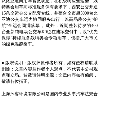
从比亚迪商用车官微获悉，在积极响应全运会、残
特奥会用车高标准服务保障要求下，西安公交开通
15条全运会公交配套专线，并整合全市超5000台比
亚迪公交车运力协同服务出行，以高品质公交“护
航”全运会圆满落幕 。此外，近期整装待发的400
台全新纯电动公交车K9也在陆续交付中，以“优先
保障”持续服务残特奥会专项用车，便捷广大市民
的绿色温馨乘车。
● 版权说明：版权归原作者所有，如有侵权请联系
删除；文章内容属作者个人观点，不代表本公司观
点和立场。转载请注明来源；文章内容如有偏颇，
敬请各位指正。
上海沐睿环境有限公司是国内专业从事汽车法规合
规的第三方咨询公司，多年来，为上汽，长城，宇
通，大通，爱驰，蔚来等OEM提供汽车环保法规
合规服务，团队跟踪与研究全球的环保合规，期待
为更多的企业提供服务。www.automds.cn
详情咨询info@murqa.com
上一篇：
新款锐程CC蓝鲸版正......