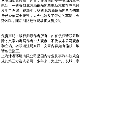
从电动知家获悉，近日，在陕西西安一电动汽车充
电站，一辆疑似北汽新能源EU5电动汽车在充电时
发生了自燃。视频中，这辆北汽新能源EU5右侧车
身已经被完全烧毁，大火也波及了旁边的车辆，火
势凶猛，随后消防赶到现场将火势控制。
免责声明：版权归原作者所有，如有侵权请联系删
除；文章内容属作者个人观点，不代表本公司观点
和立场。转载请注明来源；文章内容如有偏颇，敬
请各位指正。
上海沐睿环境有限公司是国内专业从事汽车法规合
规的第三方咨询公司，多年来，为上汽，长城，宇
通，大通，爱驰，蔚来等OEM提供汽车环保法规
合规服务，团队跟踪与研究全球的环保合规，期待
为更多的企业提供服务。www.automds.cn
详情咨询info@murqa.com
上一篇：
华晨鑫源MPV车型金......
下一篇：
三一起重机出口翻番 ......
绿色合规，创造价值，提高生态系统的可持续性
Copyright © 2009-2021,www.automds.cn,版权所有 ©