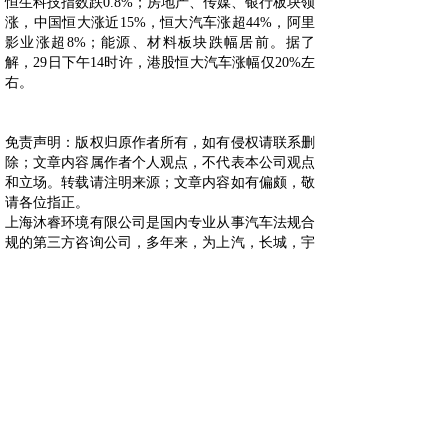
恒生科技指数跌0.8%；房地产、传媒、银行板块领
涨，中国恒大涨近15%，恒大汽车涨超44%，阿里
影业涨超8%；能源、材料板块跌幅居前。据了
解，29日下午14时许，港股恒大汽车涨幅仅20%左
右。
免责声明：版权归原作者所有，如有侵权请联系删
除；文章内容属作者个人观点，不代表本公司观点
和立场。转载请注明来源；文章内容如有偏颇，敬
请各位指正。
上海沐睿环境有限公司是国内专业从事汽车法规合
规的第三方咨询公司，多年来，为上汽，长城，宇
通，大通，爱驰，蔚来等OEM提供汽车环保法规
合规服务，团队跟踪与研究全球的环保合规，期待
为更多的企业提供服务。www.automds.cn
详情咨询info@murqa.com
上一篇：
赔偿所有涉“柴油门”......
下一篇：
上汽成立汽车科技公司......
绿色合规，创造价值，提高生态系统的可持续性
Copyright © 2009-2021,www.automds.cn,版权所有 ©