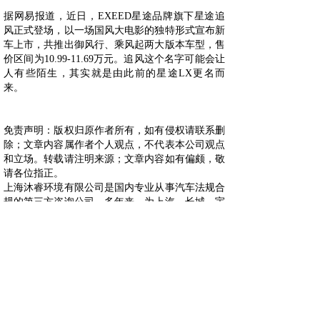
据网易报道，近日，EXEED星途品牌旗下星途追
风正式登场，以一场国风大电影的独特形式宣布新
车上市，共推出御风行、乘风起两大版本车型，售
价区间为10.99-11.69万元。追风这个名字可能会让
人有些陌生，其实就是由此前的星途LX更名而
来。
免责声明：版权归原作者所有，如有侵权请联系删
除；文章内容属作者个人观点，不代表本公司观点
和立场。转载请注明来源；文章内容如有偏颇，敬
请各位指正。
上海沐睿环境有限公司是国内专业从事汽车法规合
规的第三方咨询公司，多年来，为上汽，长城，宇
通，大通，爱驰，蔚来等OEM提供汽车环保法规
合规服务，团队跟踪与研究全球的环保合规，期待
为更多的企业提供服务。www.automds.cn
详情咨询info@murqa.com
上一篇：
小康股份董事长张正萍......
下一篇：
东风汽车收到襄阳市新......