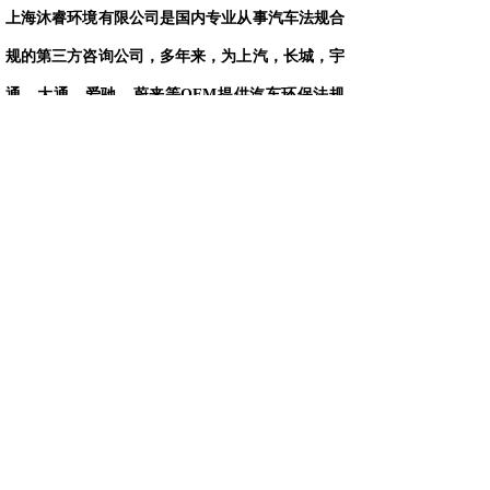
上海沐睿环境有限公司是国内专业从事汽车法规合
规的第三方咨询公司，多年来，为上汽，长城，宇
通，大通，爱驰，蔚来等
OEM
提供汽车环保法规
合规服务，团队跟踪与研究全球的环保合规，期待
为更多的企业提供服务。
● 版权说明：版权归原作者所有，如有侵权请联系删除；文
章内容属作者个人观点，不代表本公司观点和立场。转载
请注明来源；文章内容如有偏颇，敬请各位指正。
上一篇：
IMDS材料分类（二......
下一篇：
如何在IMDS创建（......
绿色合规，创造价值，提高生态系统的可持续性
Copyright © 2009-2021,www.automds.cn,版权所有 ©
一站式汽车法规资讯平台 沪ICP备19011828号-2 未经许
可 严禁复制