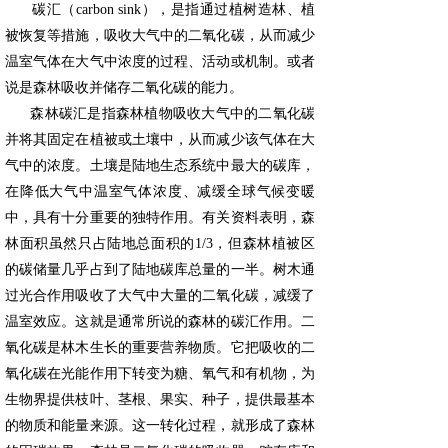
碳汇（carbon sink），是指通过植树造林、植
被恢复等措施，吸收大气中的二氧化碳，从而减少
温室气体在大气中浓度的过程、活动或机制。
或者
说是森林吸收并储存二氧化碳的能力。
森林碳汇是指森林植物吸收大气中的二氧化碳
并将其固定在植被或土壤中，从而减少该气体在大
气中的浓度。土壤是陆地生态系统中最大的碳库，
在降低大气中温室气体浓度、减缓全球气候变暖
中，具有十分重要的独特作用。有关资料表明，森
林面积虽然只占陆地总面积的1/3，但森林植被区
的碳储量几乎占到了陆地碳库总量的一半。树木通
过光合作用吸收了大气中大量的二氧化碳，减缓了
温室效应。这就是通常所说的森林的碳汇作用。二
氧化碳是林木生长的重要营养物质。它把吸收的二
氧化碳在光能作用下转变为糖、氧气和有机物，为
生物界提供枝叶、茎根、果实、种子，提供最基本
的物质和能量来源。这一转化过程，就形成了森林