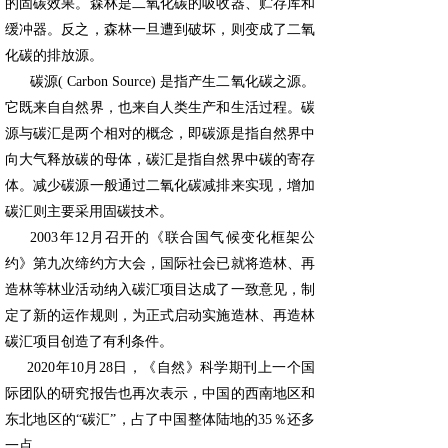
的固碳效果。森林是二氧化碳的吸收器、贮存库和
缓冲器。反之，森林一旦遭到破坏，则变成了二氧
化碳的排放源。
碳源( Carbon Source) 是指产生二氧化碳之源。
它既来自自然界，也来自人类生产和生活过程。碳
源与碳汇是两个相对的概念，即碳源是指自然界中
向大气释放碳的母体，碳汇是指自然界中碳的寄存
体。减少碳源一般通过二氧化碳减排来实现，增加
碳汇则主要采用固碳技术。
2003年12月召开的《联合国气候变化框架公
约》第九次缔约方大会，国际社会已就将造林、再
造林等林业活动纳入碳汇项目达成了一致意见，制
定了新的运作规则，为正式启动实施造林、再造林
碳汇项目创造了有利条件。
2020年10月28日，《自然》科学期刊上一个国
际团队的研究报告也再次表示，中国的西南地区和
东北地区的“碳汇”，占了中国整体陆地的35％还多
一点。